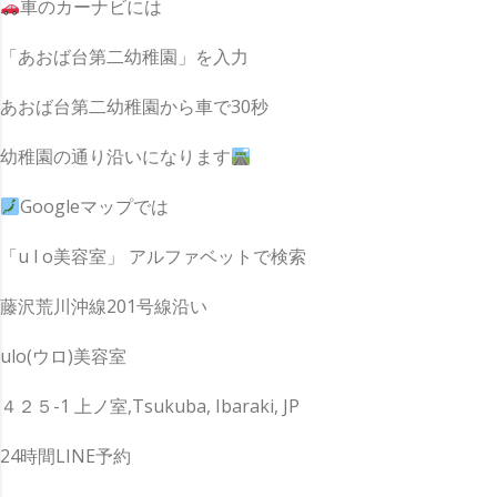
車のカーナビには
「あおば台第二幼稚園」を入力
あおば台第二幼稚園から車で30秒
幼稚園の通り沿いになります
Googleマップでは
「u l o美容室」 アルファベットで検索
藤沢荒川沖線201号線沿い
ulo(ウロ)美容室
４２５-1 上ノ室,Tsukuba, Ibaraki, JP
24時間LINE予約