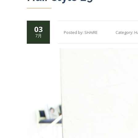
03
Posted by:
SHAiRE
Category:
Ha
7月